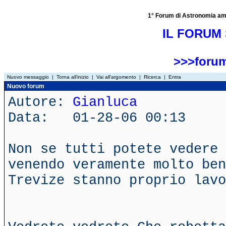
1° Forum di Astronomia amator
IL FORUM 
>>>forum
Nuovo messaggio
|
Torna all'inizio
|
Vai all'argomento
|
Ricerca
|
Entra
Nuovo forum
Autore:
Gianluca
Data: 01-28-06 00:13
Non se tutti potete vedere 
venendo veramente molto ben
Trevize stanno proprio lavo